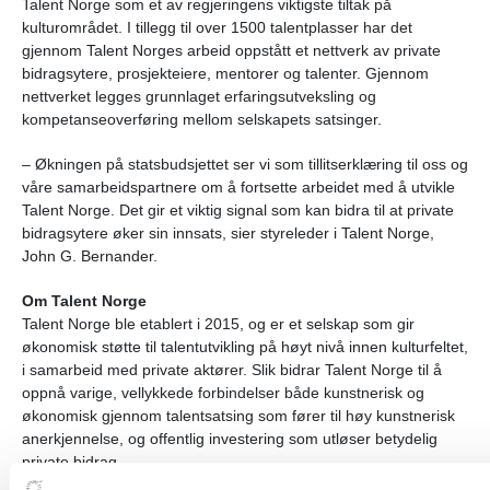
Talent Norge som et av regjeringens viktigste tiltak på
kulturområdet. I tillegg til over 1500 talentplasser har det
gjennom Talent Norges arbeid oppstått et nettverk av private
bidragsytere, prosjekteiere, mentorer og talenter. Gjennom
nettverket legges grunnlaget erfaringsutveksling og
kompetanseoverføring mellom selskapets satsinger.
– Økningen på statsbudsjettet ser vi som tillitserklæring til oss og
våre samarbeidspartnere om å fortsette arbeidet med å utvikle
Talent Norge. Det gir et viktig signal som kan bidra til at private
bidragsytere øker sin innsats, sier styreleder i Talent Norge,
John G. Bernander.
Om Talent Norge
Talent Norge ble etablert i 2015, og er et selskap som gir
økonomisk støtte til talentutvikling på høyt nivå innen kulturfeltet,
i samarbeid med private aktører. Slik bidrar Talent Norge til å
oppnå varige, vellykkede forbindelser både kunstnerisk og
økonomisk gjennom talentsatsing som fører til høy kunstnerisk
anerkjennelse, og offentlig investering som utløser betydelig
private bidrag
.