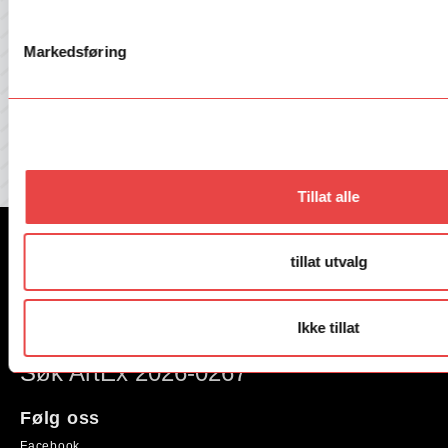
fra Talent Norge!
Markedsføring
E-post
Ja, send meg informasjon på e-post.
Les vår
personvernerklæring her
Tillat alle
Nyheter
tillat utvalg
English
Ikke tillat
Program- og søknadsportal
Søk ArtEx 2026-0267
Følg oss
Facebook