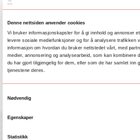
Les mer om Talent Norge på
www.talentnorge.no
.
Statsbudsjettet:
https://www.statsbudsjettet.no/upload/Statsbudsje
Kulturbudsjettet:
Denne nettsiden anvender cookies
www.statsbudsjettet.no/upload/Statsbudsjett_2018/dokumenter/pdf/
Vi bruker informasjonskapsler for å gi innhold og annonser et 
Fant du det du lette etter?
levere sosiale mediefunksjoner og for å analysere trafikken v
informasjon om hvordan du bruker nettstedet vårt, med partn
Ja
Nei
medier, annonsering og analysearbeid, som kan kombinere 
du har gjort tilgjengelig for dem, eller som de har samlet inn
tjenestene deres.
Samtykkevalg
Nødvendig
Egenskaper
Motta nyhetsbrev fra Talent Norge
Statistikk
Hold deg oppdatert med våre jevnlige nyhetsbrev med siste nytt