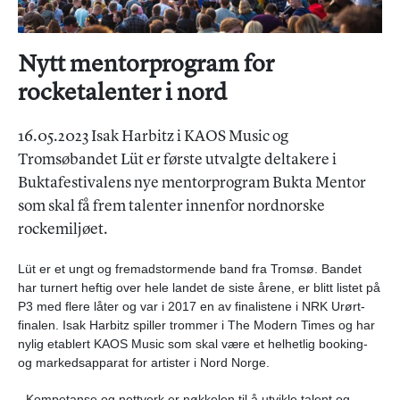
Nytt mentorprogram for
rocketalenter i nord
16.05.2023 Isak Harbitz i KAOS Music og
Tromsøbandet Lüt er første utvalgte deltakere i
Buktafestivalens nye mentorprogram Bukta Mentor
som skal få frem talenter innenfor nordnorske
rockemiljøet.
Lüt er et ungt og fremadstormende band fra Tromsø. Bandet
har turnert heftig over hele landet de siste årene, er blitt listet på
P3 med flere låter og var i 2017 en av finalistene i NRK Urørt-
finalen. Isak Harbitz spiller trommer i The Modern Times og har
nylig etablert KAOS Music som skal være et helhetlig booking-
og markedsapparat for artister i Nord Norge.
- Kompetanse og nettverk er nøkkelen til å utvikle talent og