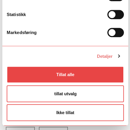
– Opplegget vil gi kunnskaper og praktisk erfaring, og tilby
Statistikk
møter med erfarne internasjonale forfattere – norske og
utenlandske – nøkkelpersoner og førsteklasses fagfolk, aktuelle
oversettere, internasjonale bransjeaktører som redaktører og
Markedsføring
forleggere, internasjonale litterære miljøer som tidsskrift,
blogger, og utenlandske lesere. Gjennom NORLAs
internasjonale nettverk involveres sentrale internasjonale
aktører.
Detaljer
– Programmet skal ikke være regulær skriveutdanning, men
legge vekt på bevisstgjøring av eget prosjekt, eksponering for
Tillat alle
utenlandske arenaer og større forståelse for internasjonale
bransjemekanismer.
tillat utvalg
På bildet
: Lars Mæhle signerer bøker på bokmessen i Leipzig
2015.
Foto
: Ullstein Buchverlage.
Ikke tillat
Fant du det du lette etter?