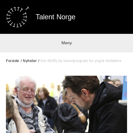
Talent Norge
Meny
Forside
Nyheter
Om NORLAs talentprogram for yngre forfattere