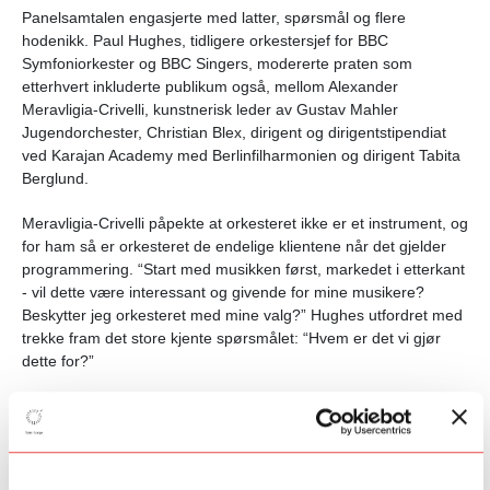
Panelsamtalen engasjerte med latter, spørsmål og flere
hodenikk. Paul Hughes,
tidligere orkestersjef for BBC
Symfoniorkester og BBC Singers, modererte praten som
etterhvert inkluderte publikum også, mellom
Alexander
Meravligia-Crivelli, kunstnerisk leder av Gustav Mahler
Jugendorchester,
Christian Blex, dirigent og dirigentstipendiat
ved Karajan Academy med Berlinfilharmonien og dirigent Tabita
Berglund.
Meravligia-Crivelli påpekte at orkesteret ikke er et instrument, og
for ham så er orkesteret de endelige klientene når det gjelder
programmering. “Start med musikken først, markedet i etterkant
- vil dette være interessant og givende for mine musikere?
Beskytter jeg orkesteret med mine valg?” Hughes utfordret med
trekke fram det store kjente spørsmålet: “Hvem er det vi gjør
dette for?”
I diskusjonen rundt kunsten i programmering med innstikk fra de
to dirigentene - en kjenner og føler det i tankene, og den andre
setter sammen lister på Spotify for å sjekke at programmeringen
fungerer - dreide diskusjonen seg rundt balansegang og det