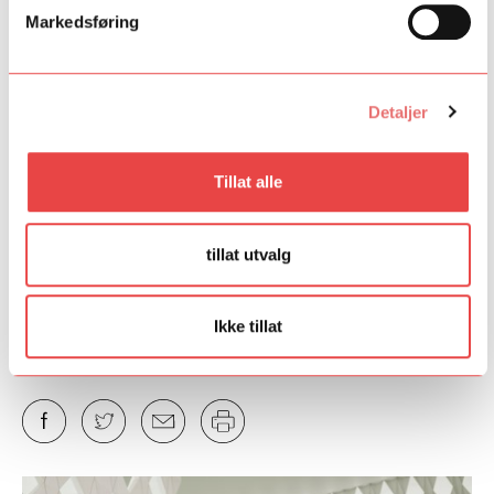
usjenert presentør, og relasjonen til publikum.
Markedsføring
Et sitat som hang i luften når samtalen ble rundet av, kom fra
Blex: “Og noen ganger vet du bare ikke hvorfor ting funket”.
Detaljer
Det ble en flott og vellykket samling!
Tillat alle
Fant du det du lette etter?
tillat utvalg
Ja
Nei
Ikke tillat