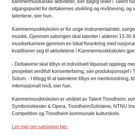
kammermusikalske aktiviteter,
sier daglig leder i Talent 
utgangspunkt for deltakernes utvikling og nivåheving, og 
talentene, sier hun.
Kammermusikkskolen er for unge instrumentalister, sanger
musikk. Gjennom satsingen skal talenter i alderen 15-30 år
musikerkarriere gjennom en lokal forankring med nasjonal
kvalifiserer seg til aktivitetene i Kammermusikkskolen gje
- Deltakerne skal tilbys et individuelt tilpasset opplegg 
prosjektet verdifull konserterfaring,
sier produksjonssjef i
T
Solum. - I tillegg til at talentene tilbys en mentorordning, 
internasjonalt nivå, sier han.
Kammermusikkskolen er utviklet av Talent Trondheim, so
Symfoniorkester & Opera, TrondheimSolistene, NTNU Insti
Competition og Trondheim kommunale kulturskole.
Les mer om satsingen her.