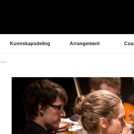
Kunnskapsdeling
Arrangement
Coa
olen
Kunnskapsbank
ArtEx Fagsamlinger
Hva 
Hør a
Verktøykasse
Kulturytring 2025
med 
Se en gang til - bedre
rekrutteringsprosesser
Hvem
Klangbunn – verktøy
Vil d
for bærekraftige
Påme
prestasjonsmiljøer
Podkast
Helsetilbudet
Sammen om like muligheter