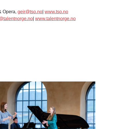
 & Opera,
geir@tso.no
|
www.tso.no
@talentnorge.no
|
www.talentnorge.no