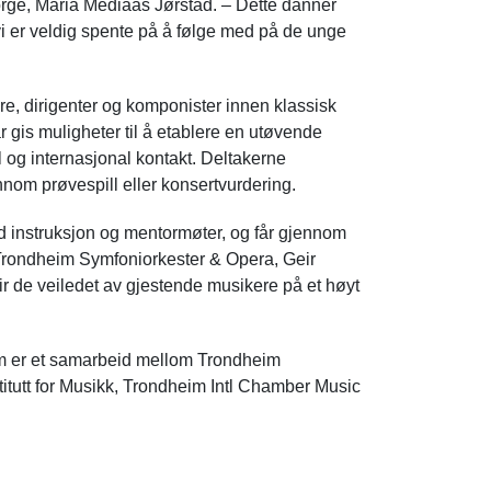
Norge, Maria Mediaas Jørstad. – Dette danner
vi er veldig spente på å følge med på de unge
e, dirigenter og komponister innen klassisk
 gis muligheter til å etablere en utøvende
 og internasjonal kontakt. Deltakerne
nnom prøvespill eller konsertvurdering.
med instruksjon og mentormøter, og får gjennom
rondheim Symfoniorkester & Opera, Geir
blir de veiledet av gjestende musikere på et høyt
m er et samarbeid mellom Trondheim
tutt for Musikk, Trondheim Intl Chamber Music