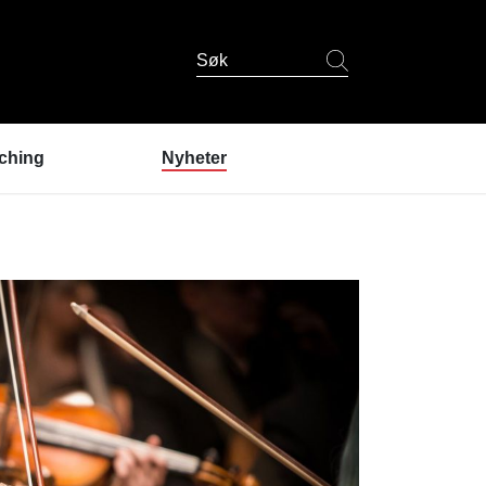
Søk
ching
Nyheter
er coaching?
ndres erfaringer
coaching
 er coachene?
u prøve coaching? /
lding