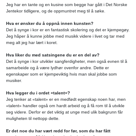
Jeg har en tante og en kusine som begge har gått i Det Norske
Jentekor tidligere, og de oppmuntret meg til å søke.
Hva er ønsker du å oppnå innen kunsten?
Det å synge i kor er en fantastisk skolering og det er kjempegøy.
Jeg håper å kunne jobbe med musikk videre i livet og tar med
meg alt jeg har lært i koret.
Hva liker du med satsingene du er en del av?
Det å synge i kor utvikler sangferdigheter, men også evnen til å
samarbeide og å være lydhør ovenfor andre. Dette er
egenskaper som er kjempeviktig hvis man skal jobbe som
musiker.
Hva legger du i ordet «talent»?
Jeg tenker at «talent» er en medfødt egenskap noen har, men
«talent» handler også om hardt arbeid og å få rom til å utvikle
seg videre. Derfor er det viktig at unge med ulik bakgrunn får
muligheten til nettopp dette.
Er det noe du har vært redd for før, som du har fått