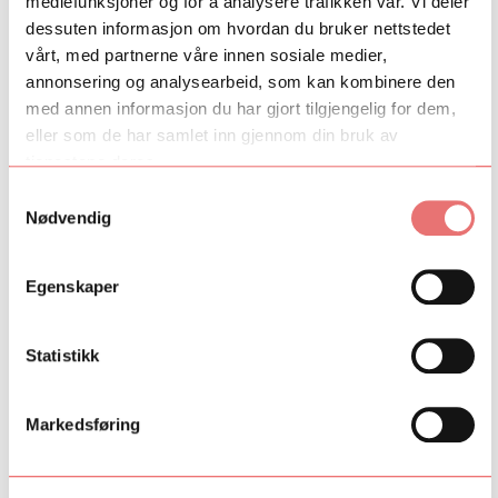
mediefunksjoner og for å analysere trafikken vår. Vi deler
gøy. I tillegg til dette prøver jeg også å lage min egen musikk
dessuten informasjon om hvordan du bruker nettstedet
innemellom, noe jeg håper å kunne jobbe med i fremtiden.
vårt, med partnerne våre innen sosiale medier,
annonsering og analysearbeid, som kan kombinere den
Les mer om Det Norske Jentekor.
med annen informasjon du har gjort tilgjengelig for dem,
Foto: Det Norske Jentekor
eller som de har samlet inn gjennom din bruk av
tjenestene deres.
Fant du det du lette etter?
Samtykkevalg
Nødvendig
Ja
Nei
Egenskaper
Statistikk
Markedsføring