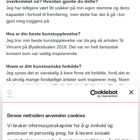
overkommet nå? Hvordan gjorde du dette?
Jeg har tidligere vært litt usikker på min egen stemme og dens
kapasitet i forhold til fremføring, men dette har det å gå i kor
gjort meg tryggere på.
Hva er din beste kunstopplevelse?
Jeg tror min beste kunstopplevelse var da jeg så artisten St.
Vincent på Øyafestivalen 2018. Det var en helt fantastisk
konsert som var veldig inspirerende.
Hvem er ditt kunstneriske forbilde?
Jeg synes det er vanskelig å bare finne ett forbilde, fordi det er
så utrolig mange forskjellige artister som inspirerer meg. Noen
av dem er for eksempel Emilie Nicolas, St. Vincent, Okay Kaya
og The Shins.
Hva holder du på med nå for tiden?
Jeg startet på musikklinja på videregående i år. Defor er jeg
Denne nettsiden anvender cookies
ganske opptatt med musikkfagene der. Jeg er også med i
talentutviklingsprogrammet til Norges musikkhøgskole på
Vi bruker informasjonskapsler for å gi innhold og
jazzsang. Her får jeg virkelig muligheten til å jobbe med andre
annonser et personlig preg, for å levere sosiale
sjangere og i et annet format enn kor-settingen. Det er veldig