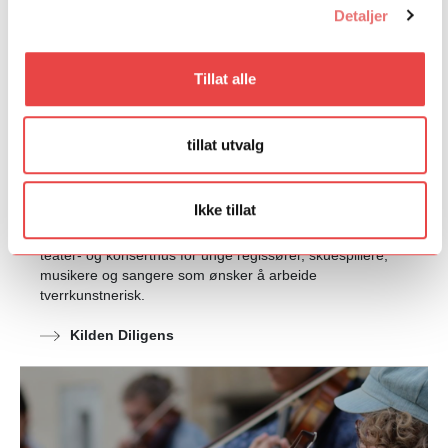
Detaljer
Tillat alle
tillat utvalg
Kilden Diligens
Ikke tillat
Kilden Diligens er et flerårig talentprogram ved Kilden
teater- og konserthus for unge regissører, skuespillere,
musikere og sangere som ønsker å arbeide
tverrkunstnerisk.
Kilden Diligens