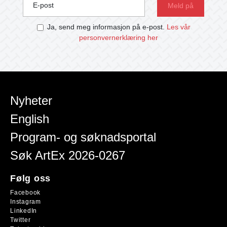
E-post
Ja, send meg informasjon på e-post.
Les vår
personvernerklæring her
Nyheter
English
Program- og søknadsportal
Søk ArtEx 2026-0267
Følg oss
Facebook
Instagram
LinkedIn
Twitter