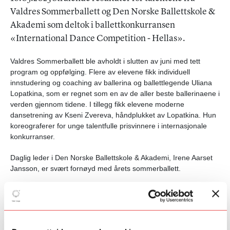
Valdres Sommerballett og Den Norske Ballettskole &
Akademi som deltok i ballettkonkurransen
«International Dance Competition - Hellas».
Valdres Sommerballett ble avholdt i slutten av juni med tett
program og oppfølging. Flere av elevene fikk individuell
innstudering og coaching av ballerina og ballettlegende Uliana
Lopatkina, som er regnet som en av de aller beste ballerinaene i
verden gjennom tidene. I tillegg fikk elevene moderne
dansetrening av Kseni Zvereva, håndplukket av Lopatkina. Hun
koreograferer for unge talentfulle prisvinnere i internasjonale
konkurranser.
Daglig leder i Den Norske Ballettskole & Akademi, Irene Aarset
Jansson, er svært fornøyd med årets sommerballett.
- Det var topp nivå og i tillegg til spissing med en-til-en
tilnærming mellom talentene og pedagogene, forteller hun.
Under sommerballetten brukte 16 av talentene tid på å