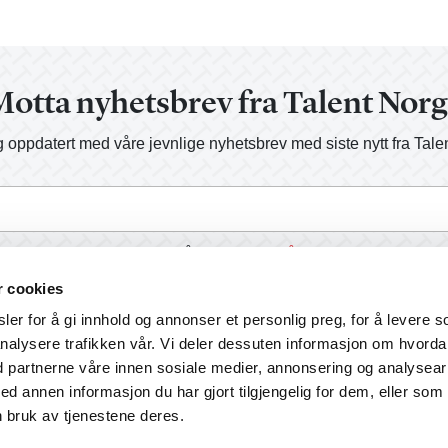
otta nyhetsbrev fra Talent Nor
 oppdatert med våre jevnlige nyhetsbrev med siste nytt fra Tale
a, send meg informasjon på e-post.
Les vår personvernerklærin
r cookies
er for å gi innhold og annonser et personlig preg, for å levere s
nalysere trafikken vår. Vi deler dessuten informasjon om hvord
d partnerne våre innen sosiale medier, annonsering og analysear
annen informasjon du har gjort tilgjengelig for dem, eller som
 bruk av tjenestene deres.