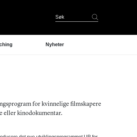
Søk
ching
Nyheter
er coaching?
ndres erfaringer
coaching
 er coachene?
u prøve coaching? /
lding
ingsprogram for kvinnelige filmskapere
e eller kinodokumentar.
ntrodusere det nye utviklingsprogrammet UP for