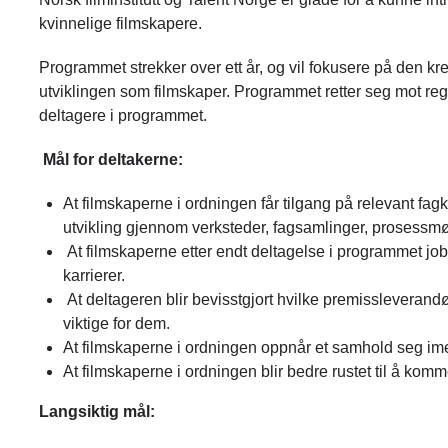
kvinnelige filmskapere.
Programmet strekker over ett år, og vil fokusere på den kr
utviklingen som filmskaper. Programmet retter seg mot regis
deltagere i programmet.
Mål for deltakerne:
At filmskaperne i ordningen får tilgang på relevant fa
utvikling gjennom verksteder, fagsamlinger, prosessmø
At filmskaperne etter endt deltagelse i programmet job
karrierer.
At deltageren blir bevisstgjort hvilke premissleveran
viktige for dem.
At filmskaperne i ordningen oppnår et samhold seg ime
At filmskaperne i ordningen blir bedre rustet til å ko
Langsiktig mål: