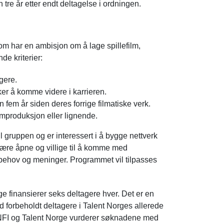
 tre år etter endt deltagelse i ordningen.
om har en ambisjon om å lage spillefilm,
nde kriterier:
gere.
sker å komme videre i karrieren.
n fem år siden deres forrige filmatiske verk.
ilmproduksjon eller lignende.
il gruppen og er interessert i å bygge nettverk
ære åpne og villige til å komme med
 behov og meninger. Programmet vil tilpasses
ge finansierer seks deltagere hver. Det er en
id forbeholdt deltagere i Talent Norges allerede
 NFI og Talent Norge vurderer søknadene med