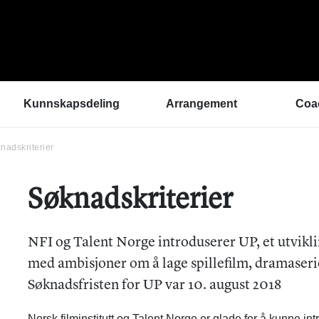
Kunnskapsdeling
Arrangement
Coa
nadskriterier
Kunnskapsbank
ArtEx Fagsamlinger
Hva 
Hør a
Verktøykasse
Kulturytring 2025
med 
Se en gang til - bedre
Søknadskriterier
rekrutteringsprosesser
Hvem
Klangbunn – verktøy
Vil d
for bærekraftige
Påme
prestasjonsmiljøer
NFI og Talent Norge introduserer UP, et utvikl
Podkast
med ambisjoner om å lage spillefilm, dramaseri
Helsetilbudet
Søknadsfristen for UP var 10. august 2018
Sammen om like muligheter
Norsk filminstitutt og Talent Norge er glade for å kunne i