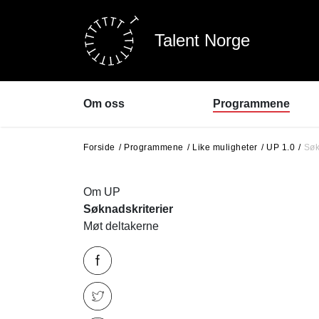
Talent Norge
Om oss
Programmene
Forside
Programmene
Like muligheter
UP 1.0
Søk
Om Talent Norge
Dans
About Talent Norway
Klassisk musikk
Styret
Rytmisk musikk
Om UP
Ansatte
Film og spill
Søknadskriterier
Program- og
Scene
Møt deltakerne
søknadsportal
Litteratur
Samarbeidspartnere
Visuell kunst
Pressebilder
Regionalt
Talent Nord-Norge
Talent Innlandet