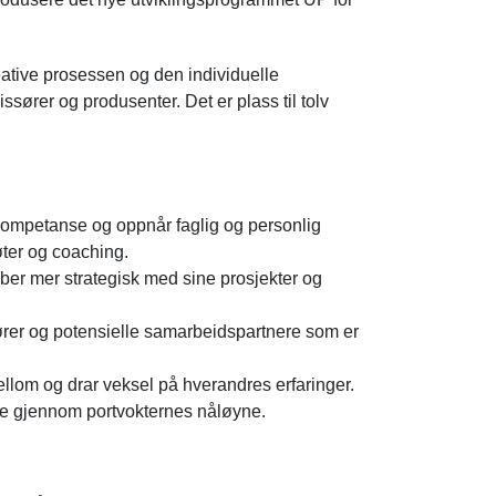
eative prosessen og den individuelle
sører og produsenter. Det er plass til tolv
gkompetanse og oppnår faglig og personlig
ter og coaching.
ber mer strategisk med sine prosjekter og
dører og potensielle samarbeidspartnere som er
llom og drar veksel på hverandres erfaringer.
mme gjennom portvokternes nåløyne.