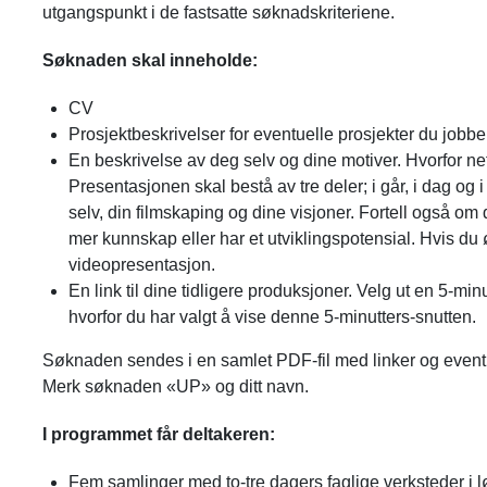
utgangspunkt i de fastsatte søknadskriteriene.
Søknaden skal inneholde:
CV
Prosjektbeskrivelser for eventuelle prosjekter du jobb
En beskrivelse av deg selv og dine motiver. Hvorfor n
Presentasjonen skal bestå av tre deler; i går, i dag og
selv, din filmskaping og dine visjoner. Fortell også om
mer kunnskap eller har et utviklingspotensial. Hvis d
videopresentasjon.
En link til dine tidligere produksjoner. Velg ut en 5-m
hvorfor du har valgt å vise denne 5-minutters-snutten.
Søknaden sendes i en samlet PDF-fil med linker og eventue
Merk søknaden «UP» og ditt navn.
I programmet får deltakeren:
Fem samlinger med to-tre dagers faglige verksteder i l