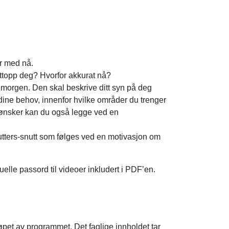
er med nå.
ettopp deg? Hvorfor akkurat nå?
 i morgen. Den skal beskrive ditt syn på deg
 dine behov, innenfor hvilke områder du trenger
u ønsker kan du også legge ved en
inutters-snutt som følges ved en motivasjon om
lle passord til videoer inkludert i PDF’en.
øpet av programmet. Det faglige innholdet tar