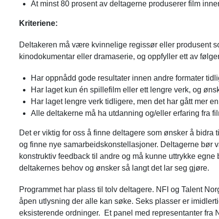
At minst 80 prosent av deltagerne produserer film innen
Kriteriene:
Deltakeren må være kvinnelige regissør eller produsent s
kinodokumentar eller dramaserie, og oppfyller ett av følge
Har oppnådd gode resultater innen andre formater tidli
Har laget kun én spillefilm eller ett lengre verk, og øn
Har laget lengre verk tidligere, men det har gått mer en
Alle deltakerne må ha utdanning og/eller erfaring fra f
Det er viktig for oss å finne deltagere som ønsker å bidra t
og finne nye samarbeidskonstellasjoner. Deltagerne bør v
konstruktiv feedback til andre og må kunne uttrykke egne
deltakernes behov og ønsker så langt det lar seg gjøre.
Programmet har plass til tolv deltagere. NFI og Talent Nor
åpen utlysning der alle kan søke. Seks plasser er imidlert
eksisterende ordninger. Et panel med representanter fra