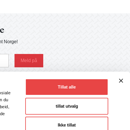
ge
nt Norge!
g her
Tillat alle
osiale
an du
tillat utvalg
beid,
Følg oss
 de
Facebook
Instagram
Ikke tillat
LinkedIn