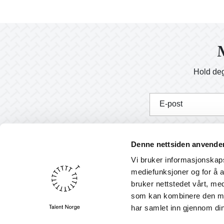
M
Hold deg
E-post
J
Denne nettsiden anvende
Vi bruker informasjonskapsl
mediefunksjoner og for å a
bruker nettstedet vårt, me
Nyheter
som kan kombinere den med 
English
har samlet inn gjennom din