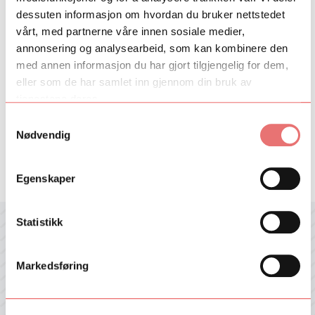
dessuten informasjon om hvordan du bruker nettstedet
vårt, med partnerne våre innen sosiale medier,
annonsering og analysearbeid, som kan kombinere den
med annen informasjon du har gjort tilgjengelig for dem,
eller som de har samlet inn gjennom din bruk av
tjenestene deres.
25. mars 2019
NORLA-seminar i London om ny norsk
Samtykkevalg
litteratur
Nødvendig
I forkant av London International Book Fair deltok forfatterne fra
vårens kull i NORLAs Nye stemmer-program på et
Egenskaper
forleggerseminar på Free Word Centre i London.
Statistikk
Motta nyhetsbrev fra Talent Norge
Hold deg oppdatert med våre jevnlige nyhetsbrev med siste nytt
Markedsføring
fra Talent Norge!