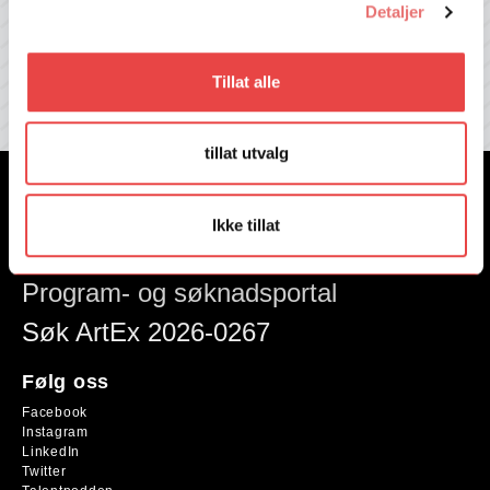
E-post
Detaljer
Ja, send meg informasjon på e-post.
Les vår
personvernerklæring her
Tillat alle
tillat utvalg
Nyheter
Ikke tillat
English
Program- og søknadsportal
Søk ArtEx 2026-0267
Følg oss
Facebook
Instagram
LinkedIn
Twitter