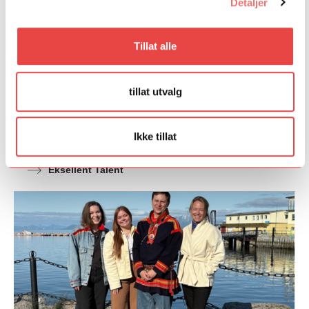
Detaljer
Tillat alle
tillat utvalg
Eksellent Talent
Eksellent Talent er Festspillene i Nord-Norges pilot for en
inkluderende talentordning for kunstnere med
Ikke tillat
funksjonsvariasjoner.
Eksellent Talent