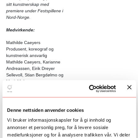
sitt kunstnerskap med
premiere under Festspillene i
Nord-Norge.
Medvirkende:
Mathilde Caeyers
Produsent, koreograf og
kunstnerisk ansvarlig
Mathilde Caeyers, Karianne
Andreassen, Eirik Dreyer
Sellevoll, Stian Bergdølmo og
Marit Meløe
Medskapende dansekunstnere
Installasjonen Nevel av
Lawrence Malstaf
Scenografi
Denne nettsiden anvender cookies
Torbjørn T. Sandnes
Vi bruker informasjonskapsler for å gi innhold og
Scenetekniker, lys og
videodesigner
annonser et personlig preg, for å levere sosiale
Gustav Jørgensen
mediefunksjoner og for å analysere trafikken vår. Vi deler