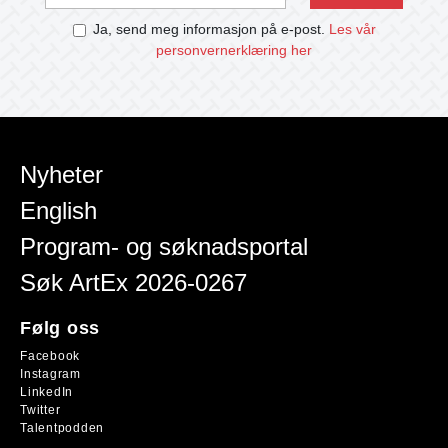
Ja, send meg informasjon på e-post.
Les vår
personvernerklæring her
Nyheter
English
Program- og søknadsportal
Søk ArtEx 2026-0267
Følg oss
Facebook
Instagram
LinkedIn
Twitter
Talentpodden