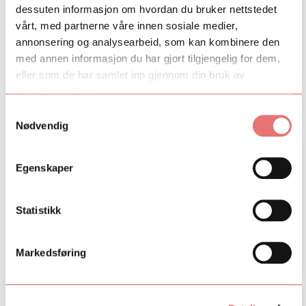
Musiker
dessuten informasjon om hvordan du bruker nettstedet
Line Maher
vårt, med partnerne våre innen sosiale medier,
Kostymedesigner
annonsering og analysearbeid, som kan kombinere den
Cecilie Lindeman Steen
med annen informasjon du har gjort tilgjengelig for dem,
Mentor
eller som de har samlet inn gjennom din bruk av
Se hele programmet for
Festspillene i Nord-Norge
her.
tjenestene deres.
Samtykkevalg
Les mer om satsningen UREDD
Nødvendig
her.
Les mer om satsningen TILT
Egenskaper
Grow
her.
Statistikk
Markedsføring