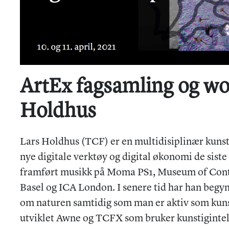
ArtEx fagsamling og w
Holdhus
Lars Holdhus (TCF) er en multidisiplinær kuns
nye digitale verktøy og digital økonomi de siste 
framført musikk på Moma PS1, Museum of Cont
Basel og ICA London. I senere tid har han beg
om naturen samtidig som man er aktiv som kuns
utviklet Awne og TCFX som bruker kunstigintelli