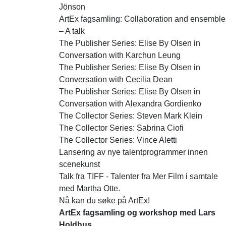
Talent Midt-Norge
Jönson
Dirigentløftet
ArtEx fagsamling: Collaboration and ensemble
ArtEx
– A talk
ArtEx English
The Publisher Series: Elise By Olsen in
PopUp
Conversation with Karchun Leung
The Publisher Series: Elise By Olsen in
Conversation with Cecilia Dean
The Publisher Series: Elise By Olsen in
Conversation with Alexandra Gordienko
The Collector Series: Steven Mark Klein
The Collector Series: Sabrina Ciofi
The Collector Series: Vince Aletti
Lansering av nye talentprogrammer innen
scenekunst
Talk fra TIFF - Talenter fra Mer Film i samtale
med Martha Otte.
Nå kan du søke på ArtEx!
ArtEx fagsamling og workshop med Lars
Holdhus