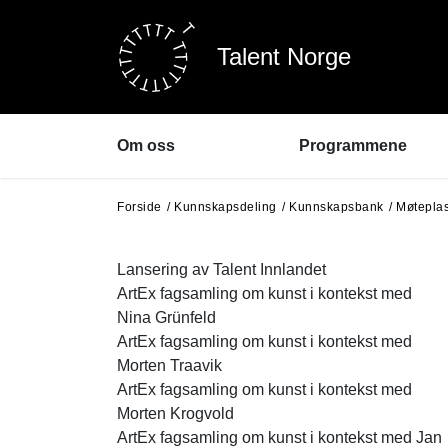
Talent Norge
Om oss
Programmene
Forside
Kunnskapsdeling
Kunnskapsbank
Møtepla
Om Talent Norge
Dans
About Talent Norway
Klassisk musikk
Styret
Rytmisk musikk
Lansering av Talent Innlandet
Ansatte
Film og spill
ArtEx fagsamling om kunst i kontekst med
Program- og
Scene
Nina Grünfeld
søknadsportal
Litteratur
ArtEx fagsamling om kunst i kontekst med
Samarbeidspartnere
Visuell kunst
Morten Traavik
Pressebilder
Regionalt
ArtEx fagsamling om kunst i kontekst med
Talent Nord-Norge
Morten Krogvold
Talent Innlandet
ArtEx fagsamling om kunst i kontekst med Jan