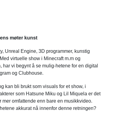
igens møter kunst
ity, Unreal Engine, 3D programmer, kunstig
. Med virtuelle show i Minecraft m.m og
n, har vi begynt å se mulig-hetene for en digital
agram og Clubhouse.
g kan bli brukt som visuals for et show, i
rakterer som Hatsune Miku og Lil Miquela er det
er mer omfattende enn bare en musikkvideo.
ighetene akkurat nå innenfor denne retningen?