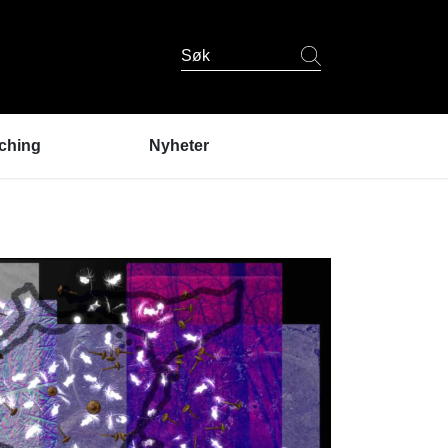
Søk
ching
Nyheter
er coaching?
ndres erfaringer
coaching
 er coachene?
u prøve coaching? /
lding