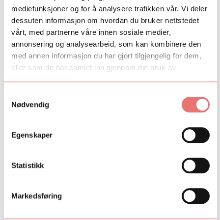
Sol og vår i januar – Neste generasjon norsk samtidskunst.
mediefunksjoner og for å analysere trafikken vår. Vi deler
dessuten informasjon om hvordan du bruker nettstedet
vårt, med partnerne våre innen sosiale medier,
annonsering og analysearbeid, som kan kombinere den
med annen informasjon du har gjort tilgjengelig for dem,
eller som de har samlet inn gjennom din bruk av
tjenestene deres.
Samtykkevalg
Nødvendig
Egenskaper
04. juni 2020
Knut Olav Åmås, direktør Fritt Ord
Statistikk
Plattform for ung norsk kunst og kritikk er et eksperiment som
fortjener å bli prøvd, mener Fritt Ords direktør Knut Olav Åmås.
Nettopp derfor bestemte stiftelsen seg for å bidra.
Markedsføring