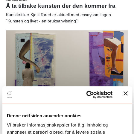
Å ta tilbake kunsten der den kommer fra
Kunstkritiker Kjetil Røed er aktuell med essaysamlingen
"Kunsten og livet - en bruksanvisning".
28. januar 2019
Storslått utstillingsåpning på Astrup
Denne nettsiden anvender cookies
Fearnley Museet
Vi bruker informasjonskapsler for å gi innhold og
24. januar var det duket for den offisielle åpningen av utstillingen
annonser et personlig preg, for å levere sosiale