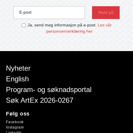
E-post
Ja, send meg informasjon på e-post.
Les vår
personvernerklæring her
Nyheter
English
Program- og søknadsportal
Søk ArtEx 2026-0267
Følg oss
Facebook
Instagram
LinkedIn