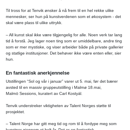
Til tross for at Tenvik ønsker å nå frem til en hel rekke ulike
mennesker, ser hun på kunstverdenen som et økosystem - det
skal være plass til ulike uttrykk.
– All kunst skal ikke være tilgjengelig for alle. Noen verk tar lang
tid å forstå. Jeg lager noen ting som er umiddelbare, andre ting
som er mer mystiske, og viser arbeider både på private gallerier
og statlige institusjoner. Det behøver ikke vœre enten eller, sier
hun.
En fantastisk anerkjennelse
Utstillingen “Sol og vår i januar”
varer ut 5. mai, før det bærer
avsted til en massiv gruppeutstilling i Malmø 18.mai,
Malm
ö
Sessions, kuratert av Carl Kosty
ál.
Tenvik understreker viktigheten av Talent Norges støtte til
prosjektet.
– Talent Norge har gitt meg tid og rom til å fordype meg som
kunstner gjennom et helt år. Det er en fantastisk