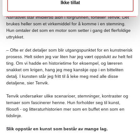
Ikke tillat
Oppslukt av detaljer
Narrativet står imidlertid aldri i forgrunnen, forteller Tenvik. Det
brukes heller som et virkemiddel for å komme i en
stemning
.
Hun omtaler det som en motor som setter i gang det flerfoldige
uttrykket.
– Ofte er det detaljer som blir utgangspunktet for en kunstnerisk
prosess. Helt siden jeg var liten har jeg vært oppslukt av helt feil
ting. Om vi hadde en historietime for eksempel, og læreren
snakket om krigen, hang jeg meg kanskje opp i en bitteliten
detalj. I kunsten står jeg fritt til å leke meg med alle disse
detaljene, sier Tenvik.
Tenvik undersøker ulike scenarioer, stemninger, kontraster og
temaer som fascinerer henne. Hun forholder seg til kunst,
filosofi - og litteraturhistorien mer som en buffet enn som en
tidslinje.
Slik oppstår en kunst som består av mange lag.