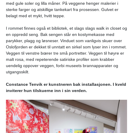
med gule soler og lilla måner. På veggene henger malerier i
sterke farger og atskillige tankekart fra prosessen. Gulvet er
belagt med et mykt, hvitt teppe.
I rommet finnes også et bibliotek, et slags slags walk in closet og
en oppredd seng. Bak sengen står en kostymekasse med
parykker, plagg og løsneser. Vinduet som vanligvis skuer over
Oslofjorden er dekket til unntatt en sirkel som lyser inn i rommet.
Veggen til venstre bœrer tre små portretter. Veggen til høyre er
malt rosa, med repeterende satiriske profiler som krabber
uendelig oppover veggen, forbi museets brannapparater og
utgangsskilt.
Constance Tenvik er kunstneren bak installasjonen. I kveld
inviterer hun tilskuerne inn i sin verden.