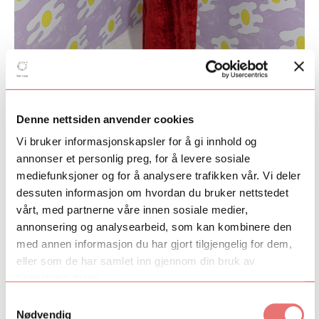
Denne nettsiden anvender cookies
Foto: Christian Øen
Vi bruker informasjonskapsler for å gi innhold og
annonser et personlig preg, for å levere sosiale
Kunstnerens tre siste solopresentasjoner har tatt
mediefunksjoner og for å analysere trafikken vår. Vi deler
utgangspunkt i eksisterende litterære fortellinger.
dessuten informasjon om hvordan du bruker nettstedet
U
tstillingen "
Gesamtkunst With Myself"
på Loyal Gallery i
vårt, med partnerne våre innen sosiale medier,
Stocholm var for eksempel inspirert av det middelalderske
annonsering og analysearbeid, som kan kombinere den
eventyret om Tristan og Isolde.
med annen informasjon du har gjort tilgjengelig for dem,
eller som de har samlet inn gjennom din bruk av
– Jeg ville finne ut av, og undersøke, hvordan kjærlighetens kraft
tjenestene deres.
kan ta kontroll over livet, forteller Tenvik.
Samtykkevalg
– På hvilken måte?
Nødvendig