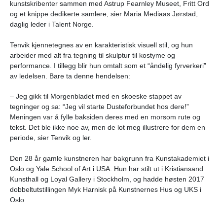
kunstskribenter sammen med Astrup Fearnley Museet, Fritt Ord
og et knippe dedikerte samlere, sier
Maria Mediaas Jørstad
,
daglig leder i Talent Norge.
Tenvik kjennetegnes av en karakteristisk visuell stil, og hun
arbeider med alt fra
tegning til skulptur til kostyme og
performance. I tillegg blir hun omtalt som et “åndelig fyrverkeri”
av ledelsen. Bare ta denne hendelsen:
– Jeg gikk til Morgenbladet med en skoeske stappet av
tegninger og sa: “Jeg vil starte Dusteforbundet hos dere!”
Meningen var å fylle baksiden deres med en morsom rute og
tekst. Det ble ikke noe av, men de lot meg illustrere for dem en
periode, sier Tenvik og ler.
Den 28 år gamle kunstneren har bakgrunn fra Kunstakademiet i
Oslo og Yale School of Art i USA.
Hun har stilt ut i Kristiansand
Kunsthall og Loyal Gallery i Stockholm, og hadde høsten 2017
dobbeltutstillingen Myk Harnisk på Kunstnernes Hus og UKS i
Oslo.