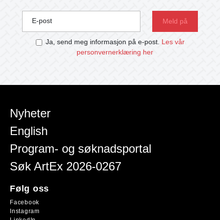
E-post
Ja, send meg informasjon på e-post.
Les vår
personvernerklæring her
Nyheter
English
Program- og søknadsportal
Søk ArtEx 2026-0267
Følg oss
Facebook
Instagram
LinkedIn