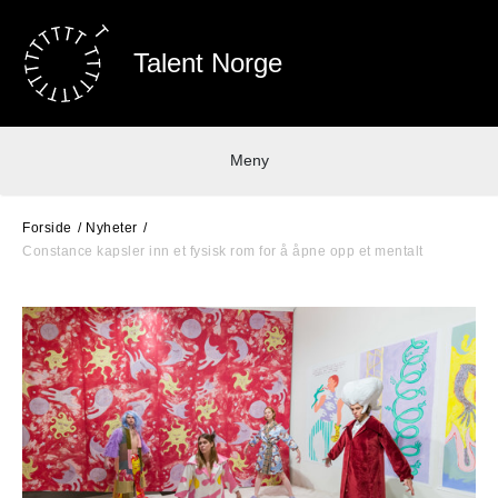
Talent Norge
Meny
Forside
Nyheter
Constance kapsler inn et fysisk rom for å åpne opp et mentalt