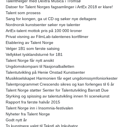
Talenthelger med Dextra Musica i Tromsø
Datoer for Talent Norges fagsamlinger i ArtEx 2018 er klare!
Talent som prosess
Sang for kongen, ga ut CD og søker nye deltagere
Nordnorsk kunstsenter søker nye talenter
ArtEx-talent mottok pris på 100 000 kroner
Privat visning av FilmLab-talentenes kortfilmer
Etablering av Talent Norge
Velger 1B1 som første satsing
Vellykket tysklandsturné for 1B1
Talent Norge får nytt ansikt
Ungdomskompani til Nasjonalballetten
Talentutvikling på Henie Onstad Kunstsenter
Musikkselskapet Harmonien får eget ungdomssymfoniorkester
Talentprogrammet Crescendo sikres og kan forlenges til 6 år
Talent Norge støtter Senter for Talentutvikling Barratt Due
Styrking og spissing av talentutvikling innen fri scenekunst
Rapport fra første halvår 2015
Talent Norge inn i Insomnia-festivalen
Nyheter fra Talent Norge
Godt nytt år
To kunstnere valgt til TekstLab Inkubator