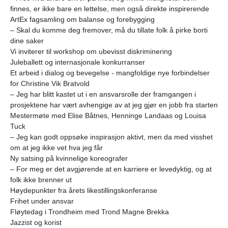
finnes, er ikke bare en lettelse, men også direkte inspirerende
ArtEx fagsamling om balanse og forebygging
– Skal du komme deg fremover, må du tillate folk å pirke borti
dine saker
Vi inviterer til workshop om ubevisst diskriminering
Juleballett og internasjonale konkurranser
Et arbeid i dialog og bevegelse - mangfoldige nye forbindelser
for Christine Vik Bratvold
– Jeg har blitt kastet ut i en ansvarsrolle der framgangen i
prosjektene har vært avhengige av at jeg gjør en jobb fra starten
Mestermøte med Elise Båtnes, Henninge Landaas og Louisa
Tuck
– Jeg kan godt oppsøke inspirasjon aktivt, men da med visshet
om at jeg ikke vet hva jeg får
Ny satsing på kvinnelige koreografer
– For meg er det avgjørende at en karriere er levedyktig, og at
folk ikke brenner ut
Høydepunkter fra årets likestillingskonferanse
Frihet under ansvar
Fløytedag i Trondheim med Trond Magne Brekka
Jazzist og korist