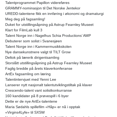
Talentprogrammet Papillon videreføres
GRAMMY-nominasjon til Det Norske Jentekor
UREDD-talentene fikk en innføring i økonomi og dramaturgi
Meg deg på fagsamling!
Duket for utstillingsåpning på Astrup Fearnley Museet
Klart for FilmLab kull 3
Talent Norge inn i Nagelhus Schia Productions’ AMP
Debuterer som solist i Svanesjøen
Talent Norge inn i Kammermusikkskolen
Nye dansekunstnere valgt til TILT Grow
Deltok på lærerik dirigentsamling
Storslått utstillingsåpning på Astrup Fearnley Museet
Faglig bredde på årets klaverkonferanse
ArtEx fagsamling om læring
Talentintervjuet med Yenni Lee
Lanserer nytt nasjonalt talentutviklingstiltak på klaver
Crescendo-talent vant solistkonkurranse
160 kandidater på 8 prøvespill i 6 byer
Dette er de nye ArtEx-talentene
Maria Sødahls spillefilm «Håp» er nå i opptak
«Virgins4Lyfe» til SXSW