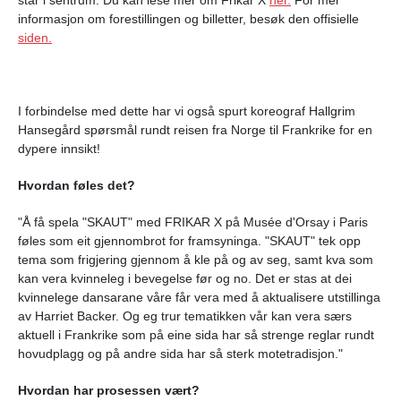
informasjon om forestillingen og billetter, besøk den offisielle
siden.
I forbindelse med dette har vi også spurt koreograf Hallgrim
Hansegård spørsmål rundt reisen fra Norge til Frankrike for en
dypere innsikt!
Hvordan føles det?
"Å få spela "SKAUT" med FRIKAR X på Musée d'Orsay i Paris
føles som eit gjennombrot for framsyninga. "SKAUT" tek opp
tema som frigjering gjennom å kle på og av seg, samt kva som
kan vera kvinneleg i bevegelse før og no. Det er stas at dei
kvinnelege dansarane våre får vera med å aktualisere utstillinga
av Harriet Backer. Og eg trur tematikken vår kan vera særs
aktuell i Frankrike som på eine sida har så strenge reglar rundt
hovudplagg og på andre sida har så sterk motetradisjon."
Hvordan har prosessen vært?