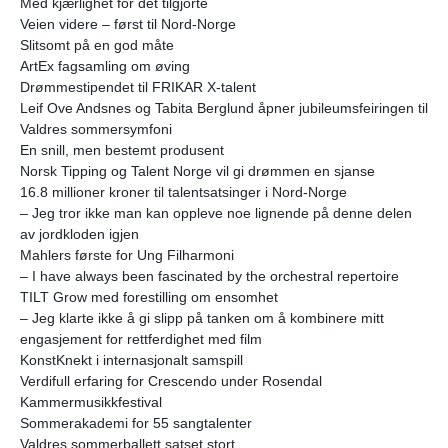
Med kjærlighet for det tilgjorte
Veien videre – først til Nord-Norge
Slitsomt på en god måte
ArtEx fagsamling om øving
Drømmestipendet til FRIKAR X-talent
Leif Ove Andsnes og Tabita Berglund åpner jubileumsfeiringen til
Valdres sommersymfoni
En snill, men bestemt produsent
Norsk Tipping og Talent Norge vil gi drømmen en sjanse
16.8 millioner kroner til talentsatsinger i Nord-Norge
– Jeg tror ikke man kan oppleve noe lignende på denne delen
av jordkloden igjen
Mahlers første for Ung Filharmoni
– I have always been fascinated by the orchestral repertoire
TILT Grow med forestilling om ensomhet
– Jeg klarte ikke å gi slipp på tanken om å kombinere mitt
engasjement for rettferdighet med film
KonstKnekt i internasjonalt samspill
Verdifull erfaring for Crescendo under Rosendal
Kammermusikkfestival
Sommerakademi for 55 sangtalenter
Valdres sommerballett satset stort