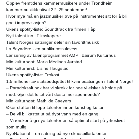
Opplev fremtidens kammermusikere under Trondheim
kammermusikkfestival 22.-29.september!
Hvor mye må en jazzmusiker øve på instrumentet sitt for å bli
god i improvisasjon?
Ukens spotify-liste: Soundtrack fra filmen Håp
Nytt talent inn i Filmskapere
Talent Norges satsinger deler sin favorittmusikk
La Bayadère - en publikumssuksess
Lansering av talentprogrammet AMP i Bærum Kulturhus
Min kulturhøst: Maria Mediaas Jørstad
Min kulturhøst: Elsine Haugstad
Ukens spotify-liste: Frokost
1.5 millioner av statsbudsjettet til kvinnesatsingen i Talent Norge!
– Paradoksalt nok har vi skrekk for noe vi elsker å holde på
med. Gjør det feltet vårt desto mer spennende?
Min kulturhøst: Mathilde Caeyers
Øker støtten til topp-talenter innen kunst og kultur
– De vil bli kastet ut på dypt vann med en gang
– Vi ønsker å gi nye talenter en så optimal start på yrkeslivet
som mulig
NyeNational – en satsing på nye skuespillertalenter