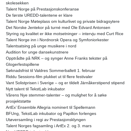
skolesekken
Talent Norge på Prestasjonskonferanse
De første UREDD-talentene er klare
Talent Norge Møteplass om kulturlivet og private bidragsytere
Det Norske Jentekor på turné med Ole Edvard Antonsen
Styring og kvalitet er ikke motsetninger – intervju med Curt Rice
Talent Norge inn i Nordnorsk Opera og Symfoniorkester
Talentsatsing på unge musikere i nord
Audition for unge dansekunstnere
Opptrådte på NRK – og synger Anne Franks tekster på
Glogerfestspillene
Søknadsfrist til Valdres Sommerballett 1. februar
Riddu Sessions-film plukket ut til flere festivaler
Vant Solistprisen i Sverige – og er tildelt Järnåkerstipend stipend
Nytt talent til TekstLab inkubator
Vårens Nye stemmer-talenter – og mulighet for å søke
prosjektstøtte
ArtEx’ Ensemble Allegria nominert til Spellemann
BFUng, TekstLab inkubator og Papillon forlenges
Utøversamling i regi av Prestasjonsklyngen
Talent Norges fagsamling i ArtEx 2. og 3. mars