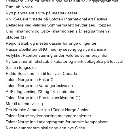
Deltakere klare for neste runde av talentutviklingsprogrammet
FilmLab Norge
Nytt pianotalent spilte på mesterklasser
NNKS-talent tilstede på Lofoten International Art Festival
Deltagere ved Valdres Sommerballett hevder seg i toppen
Ung Filharmoni og Oslo-Filharmonien slår seg sammen i
oktober (1)
Regionstiltak og mesterklasser for unge dirigenter
Nasjonalballetten UNG med ny sesong og nye dansere
Vellykket Papillon-samling under Valdres sommersymfoni
Ny kunstner til TekstLab inkubator og sterk deltagelse på festival
Spilte i fengselet
Riddu Sessions-film til festival i Canada
Talent Norge inn i Frikar X
Talent Norge inn i Varangerfestivalen
ArtEx fagsamling 23. og 24. september
Talent Norge inn i Prestasjonsklyngen (1)
Mer til talentutvikling
Det Norske Jentekor inn i Talent Norge Junior
Talent Norge styrker satsing mot yngre talenter
Talent Norge inn i talentprogram for norske komponister
Nytt talentprogram skal finne den nye Grieg