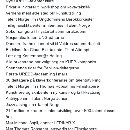
Nye UREDD-talenter klare
Frikar X inviterer til workshop om kova-teknikk
Verdens mest øde sted blir kunstutstilling
Talent Norge inn i Ungdommens Barokkorkester
Tidligmusikktalenter innlemmes i Talent Norge
Søker sangere til nystartet sommerakademi
Nasjonalballetten UNG på turné
Dansere fra hele landet vil til Valdres sommerballett
En hilsen fra Cloud Exit-talentet Third Attempt
Lær deg Kontempor@r Halling
Alle orkestrene har valgt seg en KUPP-komponist
Spennende tider for Papillon-deltagerne
Første UREDD-fagsamling i mars
80 deltagere på klaverkonferanse om talentutvikling
Talent Norge inn i Thomas Robsahms Filmskapere
Kunstnere og skribenter i ny kunst- og kritikksatsing
Antihype inn i Talent Norge Junior
Jazzsatsing inn i Talent Norge
212 millioner kroner til talentutvikling, over 500 talentplasser
årlig
Møt Michael Aspli, danser i FRIKAR X
Møt Thomas Robsahm, ansvarlig for Filmskapere