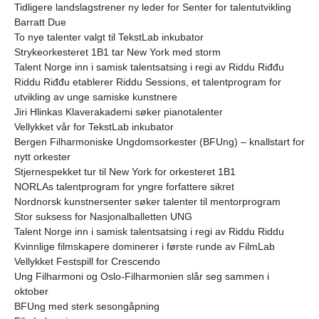
Tidligere landslagstrener ny leder for Senter for talentutvikling
Barratt Due
To nye talenter valgt til TekstLab inkubator
Strykeorkesteret 1B1 tar New York med storm
Talent Norge inn i samisk talentsatsing i regi av Riddu Riđđu
Riddu Riđđu etablerer Riddu Sessions, et talentprogram for
utvikling av unge samiske kunstnere
Jiri Hlinkas Klaverakademi søker pianotalenter
Vellykket vår for TekstLab inkubator
Bergen Filharmoniske Ungdomsorkester (BFUng) – knallstart for
nytt orkester
Stjernespekket tur til New York for orkesteret 1B1
NORLAs talentprogram for yngre forfattere sikret
Nordnorsk kunstnersenter søker talenter til mentorprogram
Stor suksess for Nasjonalballetten UNG
Talent Norge inn i samisk talentsatsing i regi av Riddu Riddu
Kvinnlige filmskapere dominerer i første runde av FilmLab
Vellykket Festspill for Crescendo
Ung Filharmoni og Oslo-Filharmonien slår seg sammen i
oktober
BFUng med sterk sesongåpning