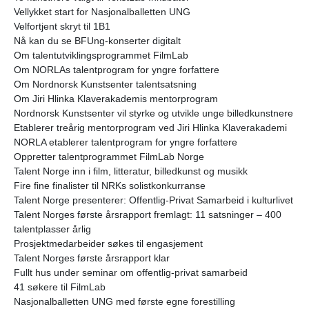
Vellykket start for Nasjonalballetten UNG
Velfortjent skryt til 1B1
Nå kan du se BFUng-konserter digitalt
Om talentutviklingsprogrammet FilmLab
Om NORLAs talentprogram for yngre forfattere
Om Nordnorsk Kunstsenter talentsatsning
Om Jiri Hlinka Klaverakademis mentorprogram
Nordnorsk Kunstsenter vil styrke og utvikle unge billedkunstnere
Etablerer treårig mentorprogram ved Jiri Hlinka Klaverakademi
NORLA etablerer talentprogram for yngre forfattere
Oppretter talentprogrammet FilmLab Norge
Talent Norge inn i film, litteratur, billedkunst og musikk
Fire fine finalister til NRKs solistkonkurranse
Talent Norge presenterer: Offentlig-Privat Samarbeid i kulturlivet
Talent Norges første årsrapport fremlagt: 11 satsninger – 400
talentplasser årlig
Prosjektmedarbeider søkes til engasjement
Talent Norges første årsrapport klar
Fullt hus under seminar om offentlig-privat samarbeid
41 søkere til FilmLab
Nasjonalballetten UNG med første egne forestilling