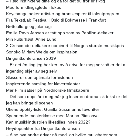
– Følg instinktene dine og gå for det du tror er riktig
Med formidlingsglede i fokus
Keychange søker artister og bransjespirer til talentprogram
Fra TekstLab Festival i Oslo til Bokmesse i Frankfurt
Nøtteallergi og julemagi
Emilie Ravn Jensen er tatt opp som ny Papillon-deltaker
Min kulturhøst: Anne Lund
3 Crescendo-deltakere nominert til Norges største musikkpris
Sonoko Miriam Welde om inspirasjon
Dirigentkonferansen 2019
– Er det én ting jeg har lært av å drive for meg selv så er det at
ingenting skjer av seg selv
Skisserer den optimale forhistorien
Inspirerende samling for klavertalenter
Mer Film satser på Nordnorske filmskapere
– Det som oppstår i meg når jeg leser en dramatisk tekst er dét
jeg kan bringe til scenen
Ukens Spotify-liste: Gunilla Süssmanns favoritter
Spennende mesterklasse med Marina Pliassova
Kan musikkindustrien likestilles innen 2022?
Høydepunkter fra Dirigentkonferansen
– Å se hva andre driver på med, og hvilke muligheter som