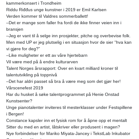
kammerkonsert i Trondheim
Riddu Riđđus unge kunstner i 2019 er Emil Karlsen
Verden kommer til Valdres sommerballett!
–Det er mange som faller fra fordi de ikke finner veien inn i
bransjen
–Jeg er vant til å selge inn prosjekter, pitche og overbevise folk.
Men med UP er jeg plutselig i en situasjon hvor de sier “hva kan
vi gjøre for deg?”
–Like muligheter er ett av våre hjertebarn
Vil være med på å endre kulturarven
Talent Norges årsrapport: Over en kvart milliard kroner til
talentutvikling på toppnivå
–Det har aldri passet så bra å være meg som det gjør her!
Vårscenefest 2019
Har du husket å søke talentprogrammet på Henie Onstad
Kunstsenter?
Unge pianotalenter inviteres til mesterklasser under Festspillene
i Bergen!
Constance kapsler inn et fysisk rom for å åpne opp et mentalt
Sitter du med en artist, låtskriver eller produsent i magen?
Nye forbindelser for Mariko Miyata-Jancey i TekstLab Inkubator