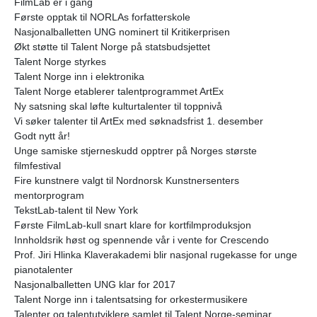
FilmLab er i gang
Første opptak til NORLAs forfatterskole
Nasjonalballetten UNG nominert til Kritikerprisen
Økt støtte til Talent Norge på statsbudsjettet
Talent Norge styrkes
Talent Norge inn i elektronika
Talent Norge etablerer talentprogrammet ArtEx
Ny satsning skal løfte kulturtalenter til toppnivå
Vi søker talenter til ArtEx med søknadsfrist 1. desember
Godt nytt år!
Unge samiske stjerneskudd opptrer på Norges største
filmfestival
Fire kunstnere valgt til Nordnorsk Kunstnersenters
mentorprogram
TekstLab-talent til New York
Første FilmLab-kull snart klare for kortfilmproduksjon
Innholdsrik høst og spennende vår i vente for Crescendo
Prof. Jiri Hlinka Klaverakademi blir nasjonal rugekasse for unge
pianotalenter
Nasjonalballetten UNG klar for 2017
Talent Norge inn i talentsatsing for orkestermusikere
Talenter og talentutviklere samlet til Talent Norge-seminar