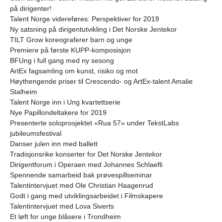
på dirigenter!
Talent Norge videreføres: Perspektiver for 2019
Ny satsning på dirigentutvikling i Det Norske Jentekor
TILT Grow koreograferer barn og unge
Premiere på første KUPP-komposisjon
BFUng i full gang med ny sesong
ArtEx fagsamling om kunst, risiko og mot
Høythengende priser til Crescendo- og ArtEx-talent Amalie
Stalheim
Talent Norge inn i Ung kvartettserie
Nye Papillondeltakere for 2019
Presenterte soloprosjektet «Rua 57» under TekstLabs
jubileumsfestival
Danser julen inn med ballett
Tradisjonsrike konserter for Det Norske Jentekor
Dirigentforum i Operaen med Johannes Schlaefli
Spennende samarbeid bak prøvespillseminar
Talentintervjuet med Ole Christian Haagenrud
Godt i gang med utviklingsarbeidet i Filmskapere
Talentintervjuet med Lova Siverts
Et løft for unge blåsere i Trondheim