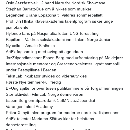
Oslo Jazzfestival: 12 band klare for Nordisk Showcase
Stephan Barratt-Due om å lykkes som musiker
Legenden Uliana Lopatkina til Valdres sommerballett
Prof. Jiri Hlinka Klaverakademis talentprogram søker unge
pianotalenter
Hylende fans på Nasjonalballetten UNG-forestilling
Papillon – Valdres solistakademi inn i Talent Norge Junior
Ny cello til Amalie Stalheim
ArtEx fagsamling med øving på agendaen
JazZtipendiatvinner Espen Berg med urfremføring på Moldejazz
Internasjonale mentorer og Crescendo-talenter i godt samspill
under Festspillene i Bergen
TekstLab inkubator utvides og videreutvikles
Første Nye temmer-kull ferdig
BFUng spilte for over tusen publikummere på Torgallmenningen
Stor aktivitet i FilmLab Norge denne våren
Espen Berg om SpareBank 1 SMN JazZtipendiat
Varanger Talent Academy
Frikar X: nytt talentprogram for moderne norsk tradisjonsdans
ArtEx-talentet Mariama Slåttøy klar for helaftens
danseforestilling