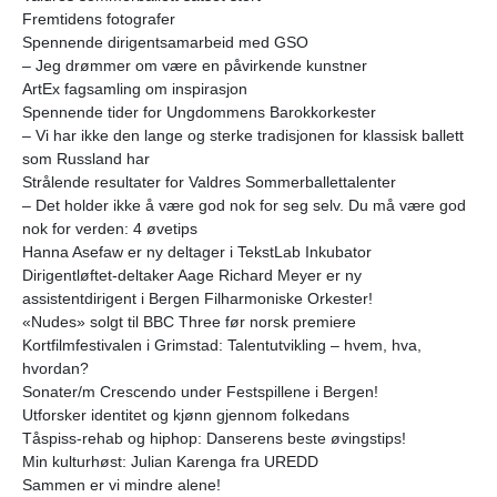
Fremtidens fotografer
Spennende dirigentsamarbeid med GSO
– Jeg drømmer om være en påvirkende kunstner
ArtEx fagsamling om inspirasjon
Spennende tider for Ungdommens Barokkorkester
– Vi har ikke den lange og sterke tradisjonen for klassisk ballett
som Russland har
Strålende resultater for Valdres Sommerballettalenter
– Det holder ikke å være god nok for seg selv. Du må være god
nok for verden: 4 øvetips
Hanna Asefaw er ny deltager i TekstLab Inkubator
Dirigentløftet-deltaker Aage Richard Meyer er ny
assistentdirigent i Bergen Filharmoniske Orkester!
«Nudes» solgt til BBC Three før norsk premiere
Kortfilmfestivalen i Grimstad: Talentutvikling – hvem, hva,
hvordan?
Sonater/m Crescendo under Festspillene i Bergen!
Utforsker identitet og kjønn gjennom folkedans
Tåspiss-rehab og hiphop: Danserens beste øvingstips!
Min kulturhøst: Julian Karenga fra UREDD
Sammen er vi mindre alene!