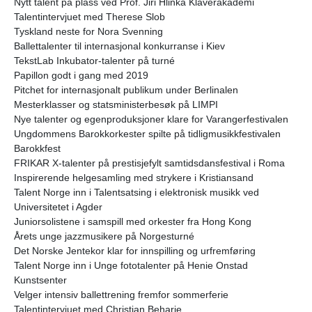
Nytt talent på plass ved Prof. Jiri Hlinka Klaverakademi
Talentintervjuet med Therese Slob
Tyskland neste for Nora Svenning
Ballettalenter til internasjonal konkurranse i Kiev
TekstLab Inkubator-talenter på turné
Papillon godt i gang med 2019
Pitchet for internasjonalt publikum under Berlinalen
Mesterklasser og statsministerbesøk på LIMPI
Nye talenter og egenproduksjoner klare for Varangerfestivalen
Ungdommens Barokkorkester spilte på tidligmusikkfestivalen
Barokkfest
FRIKAR X-talenter på prestisjefylt samtidsdansfestival i Roma
Inspirerende helgesamling med strykere i Kristiansand
Talent Norge inn i Talentsatsing i elektronisk musikk ved
Universitetet i Agder
Juniorsolistene i samspill med orkester fra Hong Kong
Årets unge jazzmusikere på Norgesturné
Det Norske Jentekor klar for innspilling og urfremføring
Talent Norge inn i Unge fototalenter på Henie Onstad
Kunstsenter
Velger intensiv ballettrening fremfor sommerferie
Talentintervjuet med Christian Beharie