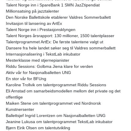
Talent Norge inn i SpareBank 1 SMN JazZtipendiat
Millionsatsing på jazztalenter
Den Norske Ballettskole etablerer Valdres Sommerballett
Invitasjon til lansering av ArtEx
Talent Norge inn i Prestasjonsklyngen
Talent Norges årsrapport: 130 millioner, 1500 talentplasser
Talentprogrammet ArtEx: De første talentene valgt ut
Dansere fra hele landet søker seg til Valdres sommerballett
Internasjonalisering i TekstLab inkubator
Mesterklasse med stjernepianister
Riddu Sessions: Golbma Jiena klare for verden
Aktiv vår for Nasjonalballetten UNG
En stor vår for BFUng
Karoline Trollvik om talentprogrammet Riddu Sessions
Eli Arnstad om samarbeidsmodellen mellom det private og det
offentlige
Maiken Stene om talentprogrammet ved Nordnorsk
Kunstnersenter
Ballettsjef Ingrid Lorentzen om Nasjonalballetten UNG
Jeanine Lukusa om talentprogrammet TekstLab inkubator
Bjørn Eirik Olsen om talentutvikling