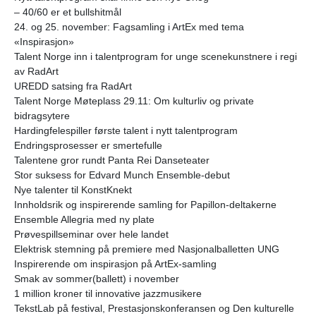
– 40/60 er et bullshitmål
24. og 25. november: Fagsamling i ArtEx med tema
«Inspirasjon»
Talent Norge inn i talentprogram for unge scenekunstnere i regi
av RadArt
UREDD satsing fra RadArt
Talent Norge Møteplass 29.11: Om kulturliv og private
bidragsytere
Hardingfelespiller første talent i nytt talentprogram
Endringsprosesser er smertefulle
Talentene gror rundt Panta Rei Danseteater
Stor suksess for Edvard Munch Ensemble-debut
Nye talenter til KonstKnekt
Innholdsrik og inspirerende samling for Papillon-deltakerne
Ensemble Allegria med ny plate
Prøvespillseminar over hele landet
Elektrisk stemning på premiere med Nasjonalballetten UNG
Inspirerende om inspirasjon på ArtEx-samling
Smak av sommer(ballett) i november
1 million kroner til innovative jazzmusikere
TekstLab på festival, Prestasjonskonferansen og Den kulturelle