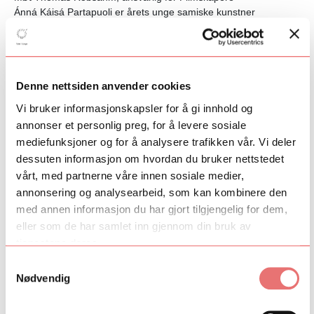
Ánná Káisá Partapuoli er årets unge samiske kunstner
Inspirasjon og nye impulser på Strykerkonferansen
Det Norske Jentekor med sang i Rådhuset, slampoesiopptreden
og albuminnspilling
Suksess for FilmLab-deltakere
Spille på samme festival som A-Ha?
Denne nettsiden anvender cookies
Film med ArtEx-danser til Kortfilmfestivalen
Vi bruker informasjonskapsler for å gi innhold og
Konserter med Papillondeltakere under Valdres sommersymfoni
annonser et personlig preg, for å levere sosiale
Talent Norge inngår samarbeid med Norsk Tipping
mediefunksjoner og for å analysere trafikken vår. Vi deler
Talent Norge satser på dirigenttalenter
dessuten informasjon om hvordan du bruker nettstedet
ArtEx fagsamling om balanse, forebygging og
spenningsregulering
vårt, med partnerne våre innen sosiale medier,
Møt Mariama Slåttøy, danser i ArtEx
annonsering og analysearbeid, som kan kombinere den
FRIKAR X med forestilling i ekstrem natur
med annen informasjon du har gjort tilgjengelig for dem,
– Kvalitet må stå i høysetet
eller som de har samlet inn gjennom din bruk av
Nyttige erfaringer for KUPP-komponistene i Berlin
tjenestene deres.
Fire nye kunstnere valgt til Nordnorsk Kunstnersenters
mentorprogram
Samtykkevalg
Sommersang i presang til Oslos befolkning
Nødvendig
Intensive mesterklasser for pianotalenter
Spennende og innholdsrik sesong for BFUng