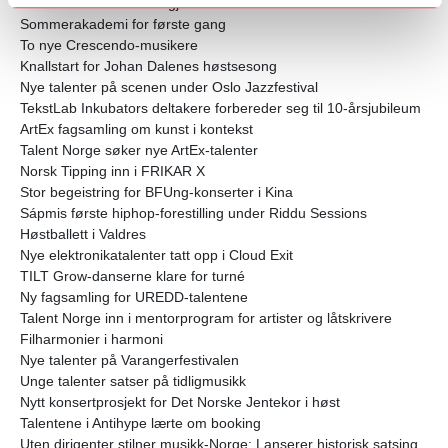
TILT Grow utforsker ro gjennom dans
Sommerakademi for første gang
To nye Crescendo-musikere
Knallstart for Johan Dalenes høstsesong
Nye talenter på scenen under Oslo Jazzfestival
TekstLab Inkubators deltakere forbereder seg til 10-årsjubileum
ArtEx fagsamling om kunst i kontekst
Talent Norge søker nye ArtEx-talenter
Norsk Tipping inn i FRIKAR X
Stor begeistring for BFUng-konserter i Kina
Sápmis første hiphop-forestilling under Riddu Sessions
Høstballett i Valdres
Nye elektronikatalenter tatt opp i Cloud Exit
TILT Grow-danserne klare for turné
Ny fagsamling for UREDD-talentene
Talent Norge inn i mentorprogram for artister og låtskrivere
Filharmonier i harmoni
Nye talenter på Varangerfestivalen
Unge talenter satser på tidligmusikk
Nytt konsertprosjekt for Det Norske Jentekor i høst
Talentene i Antihype lærte om booking
Uten dirigenter stilner musikk-Norge: Lanserer historisk satsing