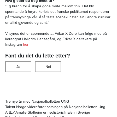
Hva gleder du deg mest til?
"Eg brenn for å skapa gode møte mellom folk. Det blir
spennande å høyre korleis det franske publikumet responderer
på framsyninga vår. Å få testa scenekunsten sin i andre kulturar
er alltid gjevande og sunt."
Vi synes det er spennende at Frikar X Dere kan følge med på
koreograf Hallgrim Hansegård, og Frikar X deltakere på
Instagram
her
:
Fant du det du lette etter?
Ja
Nei
Tre nye år med Nasjonalballetten UNG
Talent Norge viderefører satsingen på Nasjonalballetten Ung
ArtEx’ Amalie Stalheim er i solistprisfinalen i Sverige