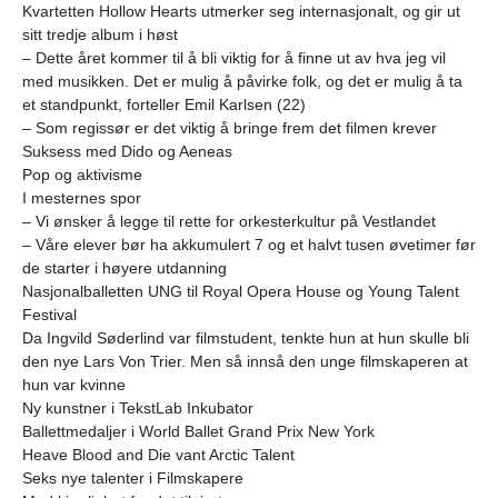
Kvartetten Hollow Hearts utmerker seg internasjonalt, og gir ut
sitt tredje album i høst
– Dette året kommer til å bli viktig for å finne ut av hva jeg vil
med musikken. Det er mulig å påvirke folk, og det er mulig å ta
et standpunkt, forteller Emil Karlsen (22)
– Som regissør er det viktig å bringe frem det filmen krever
Suksess med Dido og Aeneas
Pop og aktivisme
I mesternes spor
– Vi ønsker å legge til rette for orkesterkultur på Vestlandet
– Våre elever bør ha akkumulert 7 og et halvt tusen øvetimer før
de starter i høyere utdanning
Nasjonalballetten UNG til Royal Opera House og Young Talent
Festival
Da Ingvild Søderlind var filmstudent, tenkte hun at hun skulle bli
den nye Lars Von Trier. Men så innså den unge filmskaperen at
hun var kvinne
Ny kunstner i TekstLab Inkubator
Ballettmedaljer i World Ballet Grand Prix New York
Heave Blood and Die vant Arctic Talent
Seks nye talenter i Filmskapere