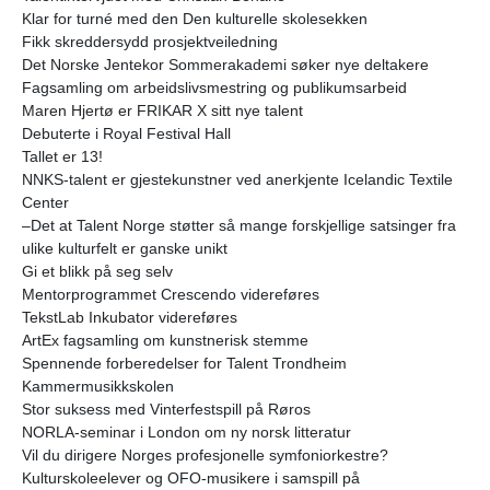
Klar for turné med den Den kulturelle skolesekken
Fikk skreddersydd prosjektveiledning
Det Norske Jentekor Sommerakademi søker nye deltakere
Fagsamling om arbeidslivsmestring og publikumsarbeid
Maren Hjertø er FRIKAR X sitt nye talent
Debuterte i Royal Festival Hall
Tallet er 13!
NNKS-talent er gjestekunstner ved anerkjente Icelandic Textile
Center
–Det at Talent Norge støtter så mange forskjellige satsinger fra
ulike kulturfelt er ganske unikt
Gi et blikk på seg selv
Mentorprogrammet Crescendo videreføres
TekstLab Inkubator videreføres
ArtEx fagsamling om kunstnerisk stemme
Spennende forberedelser for Talent Trondheim
Kammermusikkskolen
Stor suksess med Vinterfestspill på Røros
NORLA-seminar i London om ny norsk litteratur
Vil du dirigere Norges profesjonelle symfoniorkestre?
Kulturskoleelever og OFO-musikere i samspill på