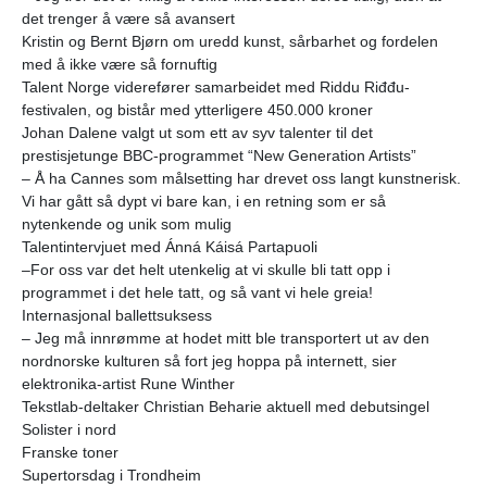
det trenger å være så avansert
Kristin og Bernt Bjørn om uredd kunst, sårbarhet og fordelen
med å ikke være så fornuftig
Talent Norge viderefører samarbeidet med Riddu Riđđu-
festivalen, og bistår med ytterligere 450.000 kroner
Johan Dalene valgt ut som ett av syv talenter til det
prestisjetunge BBC-programmet “New Generation Artists”
– Å ha Cannes som målsetting har drevet oss langt kunstnerisk.
Vi har gått så dypt vi bare kan, i en retning som er så
nytenkende og unik som mulig
Talentintervjuet med Ánná Káisá Partapuoli
–For oss var det helt utenkelig at vi skulle bli tatt opp i
programmet i det hele tatt, og så vant vi hele greia!
Internasjonal ballettsuksess
– Jeg må innrømme at hodet mitt ble transportert ut av den
nordnorske kulturen så fort jeg hoppa på internett, sier
elektronika-artist Rune Winther
Tekstlab-deltaker Christian Beharie aktuell med debutsingel
Solister i nord
Franske toner
Supertorsdag i Trondheim