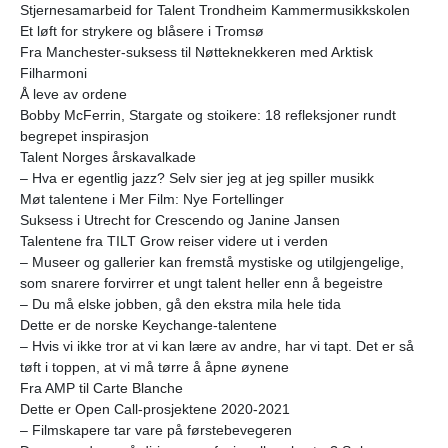
Stjernesamarbeid for Talent Trondheim Kammermusikkskolen
Et løft for strykere og blåsere i Tromsø
Fra Manchester-suksess til Nøtteknekkeren med Arktisk
Filharmoni
Å leve av ordene
Bobby McFerrin, Stargate og stoikere: 18 refleksjoner rundt
begrepet inspirasjon
Talent Norges årskavalkade
– Hva er egentlig jazz? Selv sier jeg at jeg spiller musikk
Møt talentene i Mer Film: Nye Fortellinger
Suksess i Utrecht for Crescendo og Janine Jansen
Talentene fra TILT Grow reiser videre ut i verden
– Museer og gallerier kan fremstå mystiske og utilgjengelige,
som snarere forvirrer et ungt talent heller enn å begeistre
– Du må elske jobben, gå den ekstra mila hele tida
Dette er de norske Keychange-talentene
– Hvis vi ikke tror at vi kan lære av andre, har vi tapt. Det er så
tøft i toppen, at vi må tørre å åpne øynene
Fra AMP til Carte Blanche
Dette er Open Call-prosjektene 2020-2021
– Filmskapere tar vare på førstebevegeren