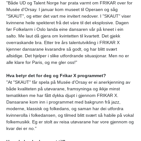
"Både UD og Talent Norge har prata varmt om FRIKAR over for
Musée d'Orsay. I januar kom museet til Operaen og såg
"SKAUT", og etter det vart me invitert nedover. I "SKAUT" viser
kvinnene heile spekteret frå det váre til det eksplosive. Dagen
før Folkelarm i Oslo landa eine dansaren vår på kneet i ein
salto. Me laut då gjera om kvintetten til kvartett. Det gjekk
overraskande bra. Etter tre års talentutvikling i FRIKAR X
kjenner dansarane kvarandre så godt, og har blitt svært
allsidige. Det hjelper i slike utfordrande situasjonar. Men no er
alle klare for Paris, og me gler oss!"
Hva betyr det for deg og Frikar X programmet?
"At "SKAUT" får spela på Musée d'Orsay er ei anerkjenning av
både kvaliteten på utøvarane, framsyninga og ikkje minst
tematikken me har fått dykka djupt i gjennom FRIKAR X.
Dansarane kom inn i programmet med bakgrunn frå jazz,
moderne, klassisk og folkedans, og saman har dei utfordra
kvinnerolla i folkedansen, og tilmed blitt svært så habile på vokal
folkemusikk. Eg er stolt av reisa utøvarane har vore gjennom og
kvar dei er no."