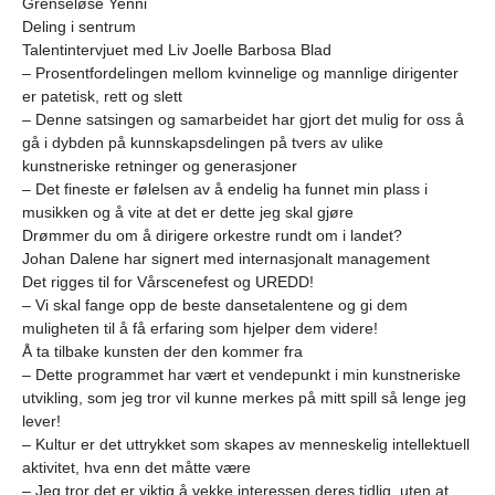
Grenseløse Yenni
Deling i sentrum
Talentintervjuet med Liv Joelle Barbosa Blad
– Prosentfordelingen mellom kvinnelige og mannlige dirigenter
er patetisk, rett og slett
– Denne satsingen og samarbeidet har gjort det mulig for oss å
gå i dybden på kunnskapsdelingen på tvers av ulike
kunstneriske retninger og generasjoner
– Det fineste er følelsen av å endelig ha funnet min plass i
musikken og å vite at det er dette jeg skal gjøre
Drømmer du om å dirigere orkestre rundt om i landet?
Johan Dalene har signert med internasjonalt management
Det rigges til for Vårscenefest og UREDD!
– Vi skal fange opp de beste dansetalentene og gi dem
muligheten til å få erfaring som hjelper dem videre!
Å ta tilbake kunsten der den kommer fra
– Dette programmet har vært et vendepunkt i min kunstneriske
utvikling, som jeg tror vil kunne merkes på mitt spill så lenge jeg
lever!
– Kultur er det uttrykket som skapes av menneskelig intellektuell
aktivitet, hva enn det måtte være
– Jeg tror det er viktig å vekke interessen deres tidlig, uten at