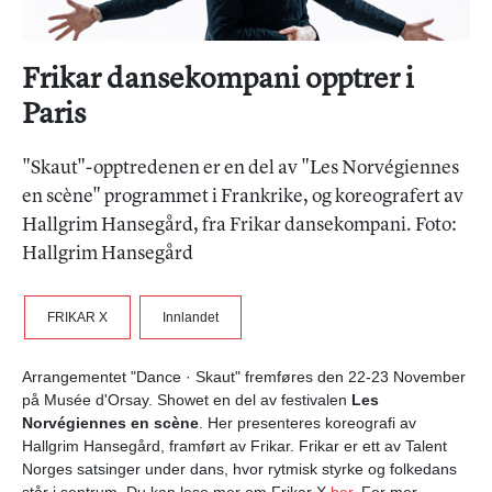
Frikar dansekompani opptrer i
Paris
"Skaut"-opptredenen er en del av "Les Norvégiennes
en scène" programmet i Frankrike, og koreografert av
Hallgrim Hansegård, fra Frikar dansekompani. Foto:
Hallgrim Hansegård
FRIKAR X
Innlandet
Arrangementet "Dance · Skaut" fremføres den 22-23 November
på Musée d'Orsay. Showet en del av festivalen
Les
Norvégiennes en scène
. Her presenteres koreografi av
Hallgrim Hansegård, framført av Frikar. Frikar er ett av Talent
Norges satsinger under dans, hvor rytmisk styrke og folkedans
står i sentrum. Du kan lese mer om Frikar X
her.
For mer